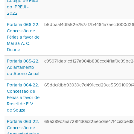
Código de Ética
do IPREJI -
2022
Portaria 066-22.
b5dbaaf4df552e757af7b4464a7aecd000d2
Concessão de
Férias a favor de
Marisa A. Q.
Duarte
Portaria 065-22.
c95971dab1cd127a984b838ced4f1af0e39be2
Adiantamento
do Abono Anual
Portaria 064-22.
65ddcfdbb93939e7d491eed29ca55991069f
Concessão de
Férias a favor de
Roseli de F. V.
de Souza
Portaria 063-22.
69a389c75a729f430a325ebc6e47f4ce3be38
Concessão de