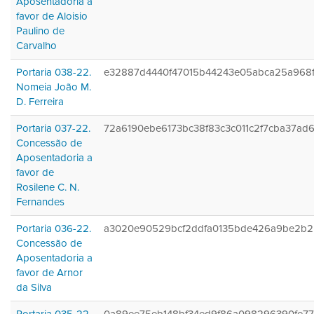
Aposentadoria a
favor de Aloisio
Paulino de
Carvalho
Portaria 038-22.
e32887d4440f47015b44243e05abca25a968
Nomeia João M.
D. Ferreira
Portaria 037-22.
72a6190ebe6173bc38f83c3c011c2f7cba37ad
Concessão de
Aposentadoria a
favor de
Rosilene C. N.
Fernandes
Portaria 036-22.
a3020e90529bcf2ddfa0135bde426a9be2b
Concessão de
Aposentadoria a
favor de Arnor
da Silva