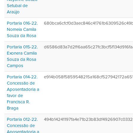
Setubal de
Araújo
Portaria 016-22.
680bca6cfcf0d3aec846c41761b6309526c49
Nomeia Camila
Souza da Rosa
Portaria 015-22.
d6586d83a7d2ff6aa65c27fc3bcf5f134d916fa
Exonera Camila
Souza da Rosa
Campos
Portaria 014-22.
e914b058f5859548215a168cf527942172a65
Concessão de
Aposentadoria a
favor de
Francisca R.
Braga
Portaria 012-22.
494b14241197fa4e71b23b83df4926907c0332
Concessão de
Aposentadoria a