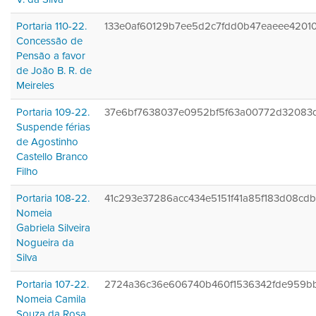
Portaria 110-22.
133e0af60129b7ee5d2c7fdd0b47eaeee4201
Concessão de
Pensão a favor
de João B. R. de
Meireles
Portaria 109-22.
37e6bf7638037e0952bf5f63a00772d32083
Suspende férias
de Agostinho
Castello Branco
Filho
Portaria 108-22.
41c293e37286acc434e5151f41a85f183d08cd
Nomeia
Gabriela Silveira
Nogueira da
Silva
Portaria 107-22.
2724a36c36e606740b460f1536342fde959b
Nomeia Camila
Souza da Rosa