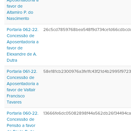
Aposentadoria a
favor de
Altamiro P. do
Nascimento
Portaria 062-22.
26c5cd7859768bea548f9d734ce1d66cdbcd
Concessão de
Aposentadoria a
favor de
Elexandre de A.
Dutra
Portaria 061-22.
58e181cb2300976a3fe1fc43f21d4b2995f972
Concessão de
Aposentadoria a
favor de Valtair
Francisco
Tavares
Portaria 060-22.
13666fe6dc05082898f44a562db26f34494c
Concessão de
Pensão a favor