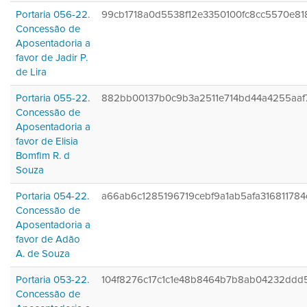
Portaria 056-22.
99cb1718a0d5538f12e3350100fc8cc5570e81
Concessão de
Aposentadoria a
favor de Jadir P.
de Lira
Portaria 055-22.
882bb00137b0c9b3a2511e714bd44a4255aaf
Concessão de
Aposentadoria a
favor de Elisia
Bomfim R. d
Souza
Portaria 054-22.
a66ab6c1285196719cebf9a1ab5afa316811784
Concessão de
Aposentadoria a
favor de Adão
A. de Souza
Portaria 053-22.
104f8276c17c1c1e48b8464b7b8ab04232ddd
Concessão de