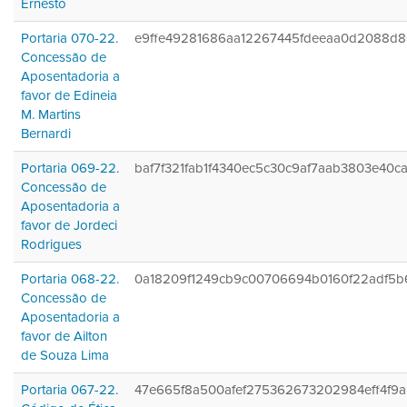
Ernesto
Portaria 070-22.
e9ffe49281686aa12267445fdeeaa0d2088d8
Concessão de
Aposentadoria a
favor de Edineia
M. Martins
Bernardi
Portaria 069-22.
baf7f321fab1f4340ec5c30c9af7aab3803e40c
Concessão de
Aposentadoria a
favor de Jordeci
Rodrigues
Portaria 068-22.
0a18209f1249cb9c00706694b0160f22adf5b
Concessão de
Aposentadoria a
favor de Ailton
de Souza Lima
Portaria 067-22.
47e665f8a500afef275362673202984eff4f9