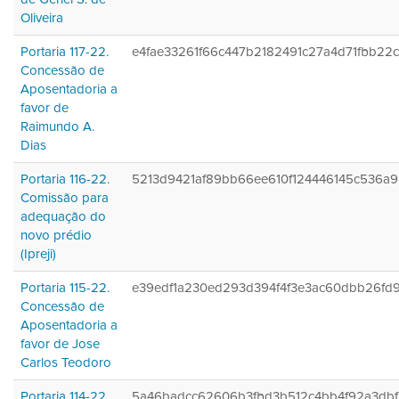
Oliveira
Portaria 117-22.
e4fae33261f66c447b2182491c27a4d71fbb22c
Concessão de
Aposentadoria a
favor de
Raimundo A.
Dias
Portaria 116-22.
5213d9421af89bb66ee610f124446145c536a9
Comissão para
adequação do
novo prédio
(Ipreji)
Portaria 115-22.
e39edf1a230ed293d394f4f3e3ac60dbb26fd
Concessão de
Aposentadoria a
favor de Jose
Carlos Teodoro
Portaria 114-22.
5a46badcc62606b3fbd3b512c4bb4f92a3db