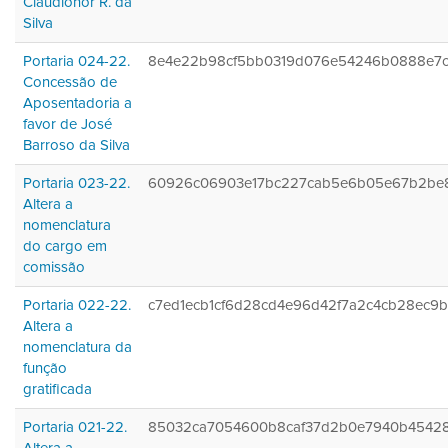
Claudionor R. da
Silva
Portaria 024-22.
8e4e22b98cf5bb0319d076e54246b0888e7
Concessão de
Aposentadoria a
favor de José
Barroso da Silva
Portaria 023-22.
60926c06903e17bc227cab5e6b05e67b2be
Altera a
nomenclatura
do cargo em
comissão
Portaria 022-22.
c7ed1ecb1cf6d28cd4e96d42f7a2c4cb28ec9
Altera a
nomenclatura da
função
gratificada
Portaria 021-22.
85032ca7054600b8caf37d2b0e7940b4542