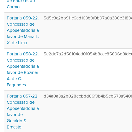
de Paulo R. do
Carmo
Portaria 059-22.
5d5c3c2bb911c6ad163b9f0b97a0a386e3189
Concessão de
Aposentadoria a
favor de Maria L.
X. de Lima
Portaria 058-22.
5e2de7a2d56104ed01054b8cec85696d3fde
Concessão de
Aposentadoria a
favor de Rozinei
A. de O.
Fagundes
Portaria 057-22.
d34a0a3a2b028eebdd86f0b4b5eb573a540
Concessão de
Aposentadoria a
favor de
Geraldo S.
Ernesto