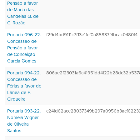
Pensão a favor
de Maria das
Candeias Q. de
C. Rozão
Portaria 096-22.
f29d4bd9111c7f13e1fef0a85837f4bcac0480f4
Concessão de
Pensão a favor
de Conceição
Garcia Gomes
Portaria 094-22.
806ae2f23031a6c41951dd4f22b28dc32b537
Concessão de
Férias a favor de
Lânea de F.
Cirqueira
Portaria 093-22.
c24fd62ace28037349b297a0956b3acf6223
Nomeia Wigner
de Oliveira
Santos