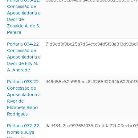
Portaria 035-22.
0a89ee75eb148bf34ed9f86a098296390fe77
Concessão de
Aposentadoria a
favor de
Zenaide A. de S.
Pereira
Portaria 034-22.
71d9ed9f9bc25a7d54cec34d5f33a813d93bd
Concessão de
Aposentadoria a
favor de Eny N.
A. Andrade
Portaria 033-22.
448d55e52a999edc6c326542094fc627b013
Concessão de
Aposentadoria a
favor de
Elizabete Bispo
Rodrigues
Portaria 032-22.
4a4434c2aa997651035d2ddda72b00eebc0
Nomeia Julya