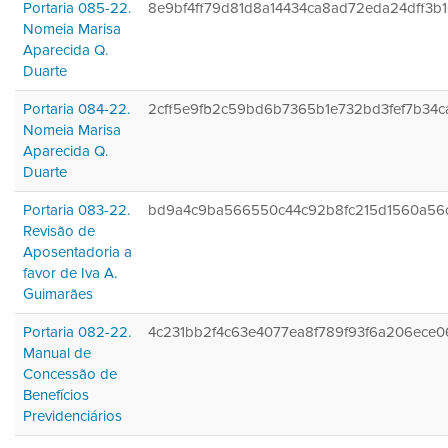
Portaria 085-22.
8e9bf4ff79d81d8a14434ca8ad72eda24dff3b
Nomeia Marisa
Aparecida Q.
Duarte
Portaria 084-22.
2cff5e9fb2c59bd6b7365b1e732bd3fef7b34c
Nomeia Marisa
Aparecida Q.
Duarte
Portaria 083-22.
bd9a4c9ba566550c44c92b8fc215d1560a56
Revisão de
Aposentadoria a
favor de Iva A.
Guimarães
Portaria 082-22.
4c231bb2f4c63e4077ea8f789f93f6a206ece0
Manual de
Concessão de
Benefícios
Previdenciários