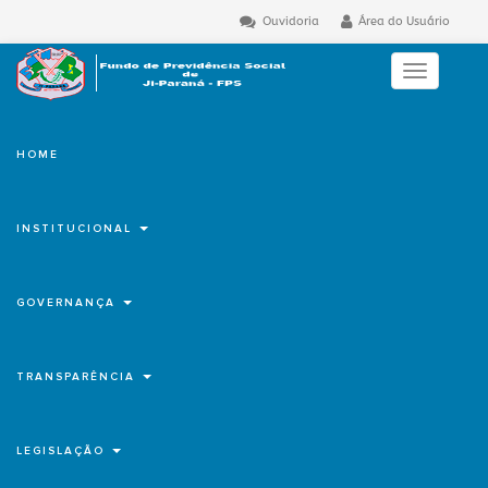
Ouvidoria
Área do Usuário
Toggle
navigation
HOME
INSTITUCIONAL
GOVERNANÇA
TRANSPARÊNCIA
LEGISLAÇÃO