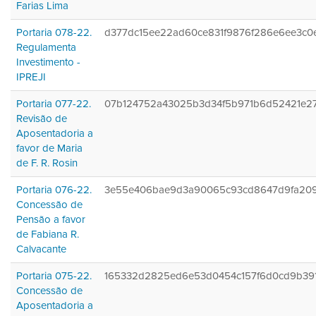
Farias Lima
Portaria 078-22.
d377dc15ee22ad60ce831f9876f286e6ee3c0
Regulamenta
Investimento -
IPREJI
Portaria 077-22.
07b124752a43025b3d34f5b971b6d52421e2
Revisão de
Aposentadoria a
favor de Maria
de F. R. Rosin
Portaria 076-22.
3e55e406bae9d3a90065c93cd8647d9fa209
Concessão de
Pensão a favor
de Fabiana R.
Calvacante
Portaria 075-22.
165332d2825ed6e53d0454c157f6d0cd9b391
Concessão de
Aposentadoria a