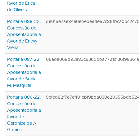
favor de Erica I.
de Oliveira
Portaria 088-22.
de015e7ae84e0ebebeade57c861bca0bc2c7
Concessão de
Aposentadoria a
favor de Enevy
Vieria
Portaria 087-22.
06ada068d93e83c5360bba7721c136f98361a
Concessão de
Aposentadoria a
favor de Sonia
M. Mesquita
Portaria 086-22.
9efed82f7e7eff81ebf9bda038e20355bdb52
Concessão de
Aposentadoria a
favor de
Geronice de A.
Gomes