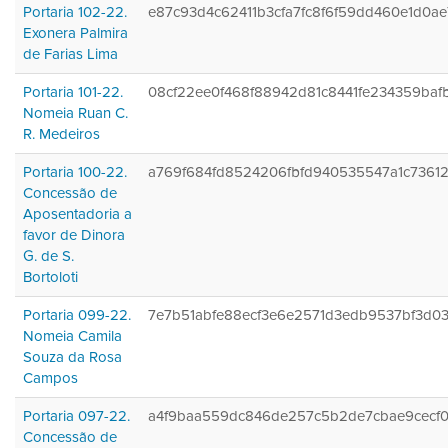
Portaria 102-22.
e87c93d4c62411b3cfa7fc8f6f59dd460e1d0ae
Exonera Palmira
de Farias Lima
Portaria 101-22.
08cf22ee0f468f88942d81c8441fe234359baf
Nomeia Ruan C.
R. Medeiros
Portaria 100-22.
a769f684fd8524206fbfd940535547a1c7361
Concessão de
Aposentadoria a
favor de Dinora
G. de S.
Bortoloti
Portaria 099-22.
7e7b51abfe88ecf3e6e2571d3edb9537bf3d0
Nomeia Camila
Souza da Rosa
Campos
Portaria 097-22.
a4f9baa559dc846de257c5b2de7cbae9cecf
Concessão de