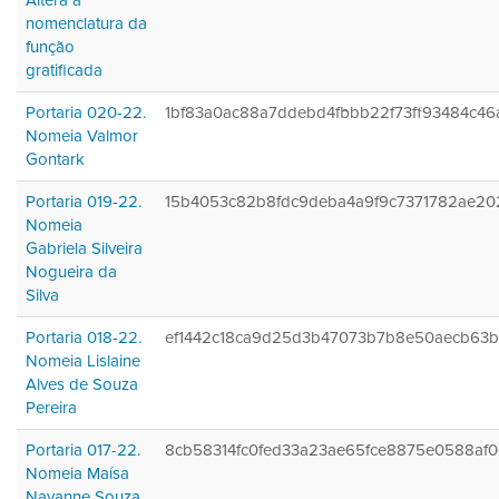
Altera a
nomenclatura da
função
gratificada
Portaria 020-22.
1bf83a0ac88a7ddebd4fbbb22f73ff93484c46
Nomeia Valmor
Gontark
Portaria 019-22.
15b4053c82b8fdc9deba4a9f9c7371782ae20
Nomeia
Gabriela Silveira
Nogueira da
Silva
Portaria 018-22.
ef1442c18ca9d25d3b47073b7b8e50aecb63
Nomeia Lislaine
Alves de Souza
Pereira
Portaria 017-22.
8cb58314fc0fed33a23ae65fce8875e0588af
Nomeia Maísa
Nayanne Souza