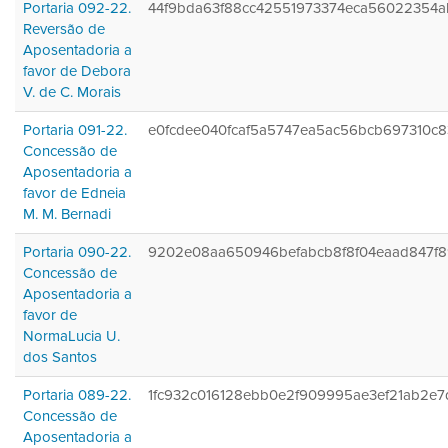
Portaria 092-22.
44f9bda63f88cc42551973374eca56022354a
Reversão de
Aposentadoria a
favor de Debora
V. de C. Morais
Portaria 091-22.
e0fcdee040fcaf5a5747ea5ac56bcb697310c
Concessão de
Aposentadoria a
favor de Edneia
M. M. Bernadi
Portaria 090-22.
9202e08aa650946befabcb8f8f04eaad847f
Concessão de
Aposentadoria a
favor de
NormaLucia U.
dos Santos
Portaria 089-22.
1fc932c016128ebb0e2f909995ae3ef21ab2e7
Concessão de
Aposentadoria a