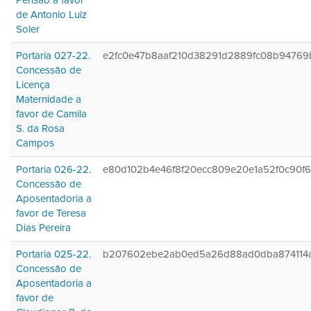
Pensão a favor
de Antonio Luiz
Soler
Portaria 027-22.
e2fc0e47b8aaf210d38291d2889fc08b94769
Concessão de
Licença
Maternidade a
favor de Camila
S. da Rosa
Campos
Portaria 026-22.
e80d102b4e46f8f20ecc809e20e1a52f0c90f
Concessão de
Aposentadoria a
favor de Teresa
Dias Pereira
Portaria 025-22.
b207602ebe2ab0ed5a26d88ad0dba874114
Concessão de
Aposentadoria a
favor de