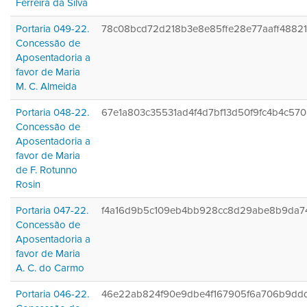
Ferreira da Silva
Portaria 049-22.
78c08bcd72d218b3e8e85ffe28e77aaff4882
Concessão de
Aposentadoria a
favor de Maria
M. C. Almeida
Portaria 048-22.
67e1a803c35531ad4f4d7bf13d50f9fc4b4c57
Concessão de
Aposentadoria a
favor de Maria
de F. Rotunno
Rosin
Portaria 047-22.
f4a16d9b5c109eb4bb928cc8d29abe8b9da7
Concessão de
Aposentadoria a
favor de Maria
A. C. do Carmo
Portaria 046-22.
46e22ab824f90e9dbe4f167905f6a706b9dd