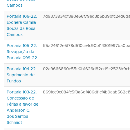
Campos
Portaria 106-22.
7d93738340f380e66f79ed3b5b39bfc24d6d
Exonera Camila
Souza da Rosa
Campos
Portaria 105-22.
ff5a24612e5f78d510ce4c90bf14301997ba0ba
Revogação da
Portaria 099-22
Portaria 104-22.
02a9666860e55e0b1626d82ed9c2523b9cb
Suprimento de
Fundos
Portaria 103-22.
869fec9c084fc5f8a6df486df1cf4b9aab562c1
Concessão de
Férias a favor de
Anderson C.
dos Santos
Schmidt