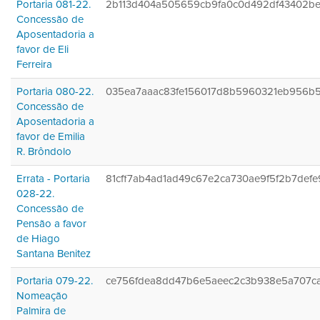
Portaria 081-22.
2b113d404a505659cb9fa0c0d492df43402b
Concessão de
Aposentadoria a
favor de Eli
Ferreira
Portaria 080-22.
035ea7aaac83fe156017d8b5960321eb956b
Concessão de
Aposentadoria a
favor de Emilia
R. Brôndolo
Errata - Portaria
81cff7ab4ad1ad49c67e2ca730ae9f5f2b7defe
028-22.
Concessão de
Pensão a favor
de Hiago
Santana Benitez
Portaria 079-22.
ce756fdea8dd47b6e5aeec2c3b938e5a707c
Nomeação
Palmira de