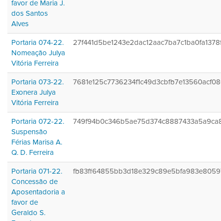
favor de Maria J.
dos Santos
Alves
Portaria 074-22.
27f441d5be1243e2dac12aac7ba7c1ba0fa1378
Nomeação Julya
Vitória Ferreira
Portaria 073-22.
7681e125c7736234f1c49d3cbfb7e13560acf0
Exonera Julya
Vitória Ferreira
Portaria 072-22.
749f94b0c346b5ae75d374c8887433a5a9ca
Suspensão
Férias Marisa A.
Q. D. Ferreira
Portaria 071-22.
fb83ff64855bb3d18e329c89e5bfa983e8059
Concessão de
Aposentadoria a
favor de
Geraldo S.