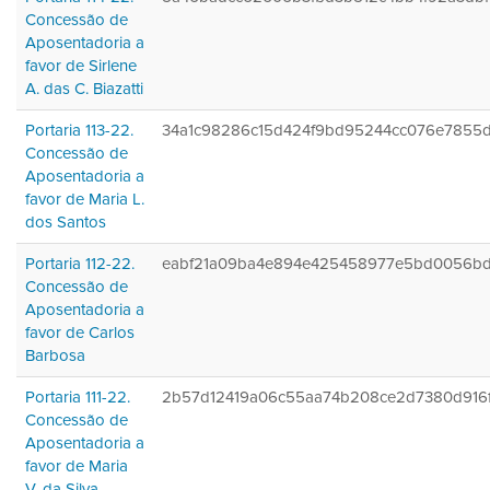
Concessão de
Aposentadoria a
favor de Sirlene
A. das C. Biazatti
Portaria 113-22.
34a1c98286c15d424f9bd95244cc076e7855
Concessão de
Aposentadoria a
favor de Maria L.
dos Santos
Portaria 112-22.
eabf21a09ba4e894e425458977e5bd0056b
Concessão de
Aposentadoria a
favor de Carlos
Barbosa
Portaria 111-22.
2b57d12419a06c55aa74b208ce2d7380d916
Concessão de
Aposentadoria a
favor de Maria
V. da Silva