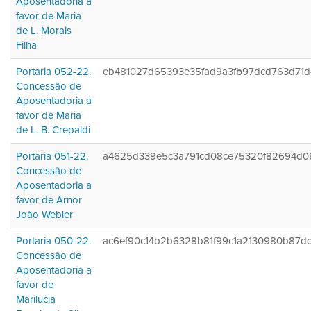
Aposentadoria a
favor de Maria
de L. Morais
Filha
Portaria 052-22.
eb481027d65393e35fad9a3fb97dcd763d71
Concessão de
Aposentadoria a
favor de Maria
de L. B. Crepaldi
Portaria 051-22.
a4625d339e5c3a791cd08ce75320f82694d0
Concessão de
Aposentadoria a
favor de Arnor
João Webler
Portaria 050-22.
ac6ef90c14b2b6328b81f99c1a2130980b87d
Concessão de
Aposentadoria a
favor de
Marilucia