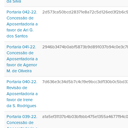
da Silva
Portaria 042-22.
2d573ca50bcd28371e8a72c5d126ed3f2b6c
Concessão de
Aposentadoria a
favor de Ari G.
dos Santos
Portaria 041-22.
2946b3474b0abf5873b9d891037b94c0e3c7
Concessão de
Aposentadoria a
favor de Agenor
M. de Oliveira
Portaria 040-22.
7d636e3c34d5b7c4c19e9bcc3df130b0c5bd3
Revisão de
Aposentadoria a
favor de Irene
da S. Rodrigues
Portaria 039-22.
a1a5ef31137b4b03bfbbb475e1355a4677f94c
Concessão de