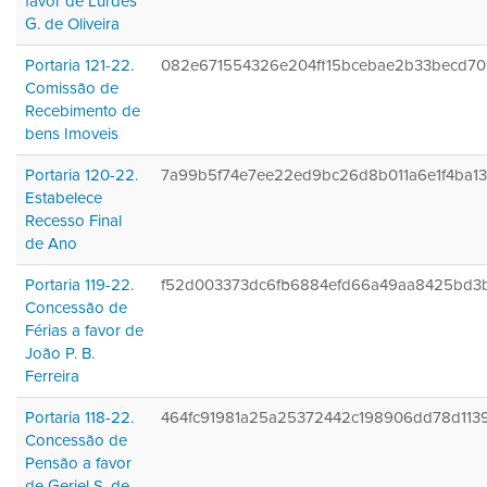
favor de Lurdes
G. de Oliveira
Portaria 121-22.
082e671554326e204ff15bcebae2b33becd7
Comissão de
Recebimento de
bens Imoveis
Portaria 120-22.
7a99b5f74e7ee22ed9bc26d8b011a6e1f4ba1
Estabelece
Recesso Final
de Ano
Portaria 119-22.
f52d003373dc6fb6884efd66a49aa8425bd3
Concessão de
Férias a favor de
João P. B.
Ferreira
Portaria 118-22.
464fc91981a25a25372442c198906dd78d113
Concessão de
Pensão a favor
de Geriel S. de