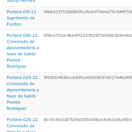
Vitoria Ferreira
Portaria 031-22.
0fb6d23702808e0fca5eb974ddd75c941ff71
Suprimento de
Fundos
Portaria 030-22.
bf9ba72cdc4bb4112253925f7b933b3b9b9b
Concessão de
Aposentadoria a
favor de Salete
Pereira
Rodrigues
Portaria 029-22.
3f430b1456bccb691cad9009137d527d4630
Concessão de
Aposentadoria a
favor de Salete
Pereira
Rodrigues
Portaria 028-22.
8e7dc9acb87504af3351e118ce3b9da06a1f51
Concessão de