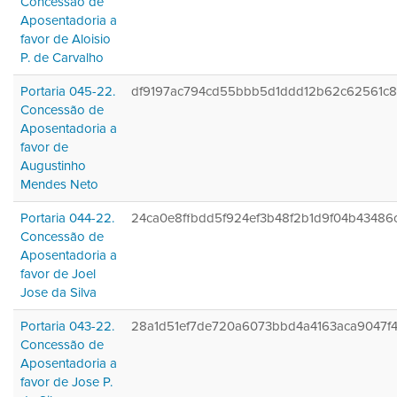
Concessão de
Aposentadoria a
favor de Aloisio
P. de Carvalho
Portaria 045-22.
df9197ac794cd55bbb5d1ddd12b62c62561c8
Concessão de
Aposentadoria a
favor de
Augustinho
Mendes Neto
Portaria 044-22.
24ca0e8ffbdd5f924ef3b48f2b1d9f04b43486
Concessão de
Aposentadoria a
favor de Joel
Jose da Silva
Portaria 043-22.
28a1d51ef7de720a6073bbd4a4163aca9047f4
Concessão de
Aposentadoria a
favor de Jose P.