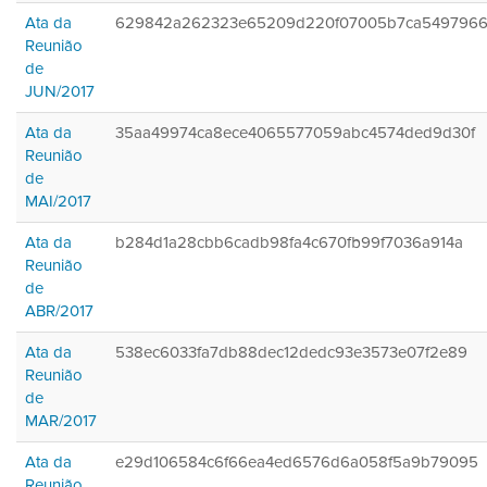
Ata da
629842a262323e65209d220f07005b7ca549796
Reunião
de
JUN/2017
Ata da
35aa49974ca8ece4065577059abc4574ded9d30f
Reunião
de
MAI/2017
Ata da
b284d1a28cbb6cadb98fa4c670fb99f7036a914a
Reunião
de
ABR/2017
Ata da
538ec6033fa7db88dec12dedc93e3573e07f2e89
Reunião
de
MAR/2017
Ata da
e29d106584c6f66ea4ed6576d6a058f5a9b79095
Reunião