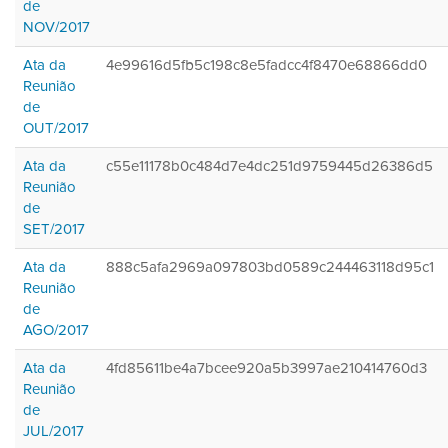
de
NOV/2017
Ata da
4e99616d5fb5c198c8e5fadcc4f8470e68866dd0
Reunião
de
OUT/2017
Ata da
c55e11178b0c484d7e4dc251d9759445d26386d5
Reunião
de
SET/2017
Ata da
888c5afa2969a097803bd0589c244463118d95c1
Reunião
de
AGO/2017
Ata da
4fd85611be4a7bcee920a5b3997ae210414760d3
Reunião
de
JUL/2017