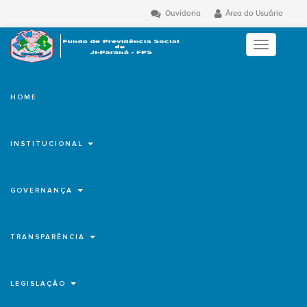
Ouvidoria
Área do Usuário
Toggle
navigation
HOME
INSTITUCIONAL
GOVERNANÇA
TRANSPARÊNCIA
LEGISLAÇÃO