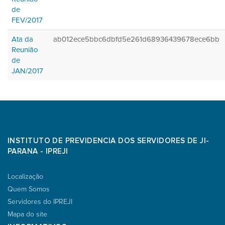
de
FEV/2017
Ata da
ab012ece5bbc6dbfd5e261d68936439678ece6bb
Reunião
de
JAN/2017
INSTITUTO DE PREVIDENCIA DOS SERVIDORES DE JI-
PARANA - IPREJI
Localização
Quem Somos
Servidores do IPREJI
Mapa do site