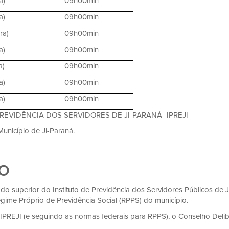
a)
09h00min
a)
09h00min
ra)
09h00min
a)
09h00min
a)
09h00min
a)
09h00min
a)
09h00min
PREVIDÊNCIA DOS SERVIDORES DE JI-PARANÁ- IPREJI
 Município de Ji-Paraná.
VO
o superior do Instituto de Previdência dos Servidores Públicos de Ji
egime Próprio de Previdência Social (RPPS) do município.
o IPREJI (e seguindo as normas federais para RPPS), o Conselho Delib