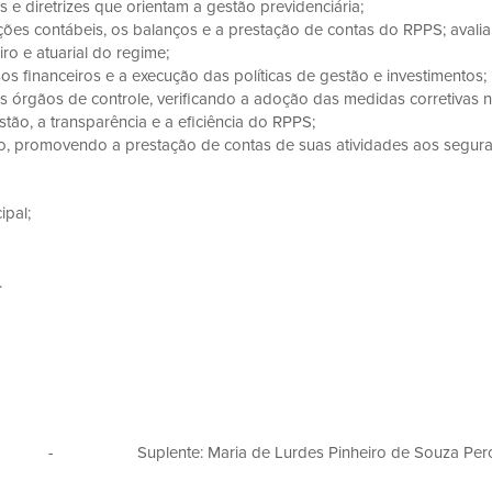
 e diretrizes que orientam a gestão previdenciária;
ões contábeis, os balanços e a prestação de contas do RPPS; avaliar
ro e atuarial do regime;
os financeiros e a execução das políticas de gestão e investimentos;
 órgãos de controle, verificando a adoção das medidas corretivas n
ão, a transparência e a eficiência do RPPS;
lho, promovendo a prestação de contas de suas atividades aos segur
ipal;
.
a - Suplente: Maria de Lurdes Pinheiro de Souza Pero