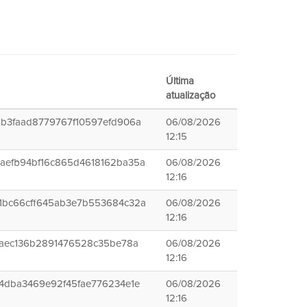
Última
atualização
bb3faad8779767f10597efd906a
06/08/2026
12:15
aefb94bf16c865d4618162ba35a
06/08/2026
12:16
1bc66cff645ab3e7b553684c32a
06/08/2026
12:16
51aec136b2891476528c35be78a
06/08/2026
12:16
f4dba3469e92f45fae776234e1e
06/08/2026
12:16