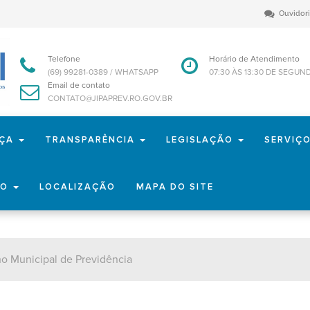
Ouvidor
Telefone
Horário de Atendimento
(69) 99281-0389 / WHATSAPP
07:30 ÀS 13:30 DE SEGUN
Email de contato
CONTATO@JIPAPREV.RO.GOV.BR
NÇA
TRANSPARÊNCIA
LEGISLAÇÃO
SERVIÇ
TO
LOCALIZAÇÃO
MAPA DO SITE
o Municipal de Previdência