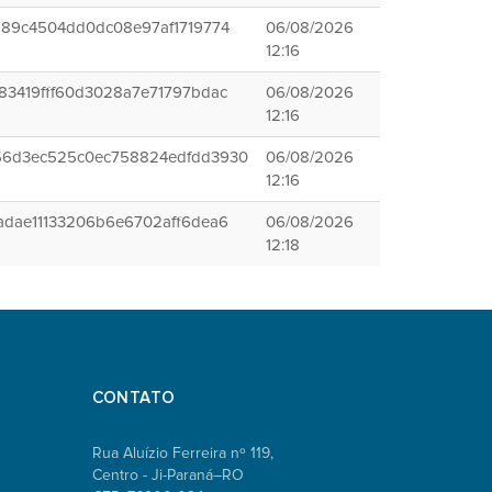
789c4504dd0dc08e97af1719774
06/08/2026
12:16
83419fff60d3028a7e71797bdac
06/08/2026
12:16
56d3ec525c0ec758824edfdd3930
06/08/2026
12:16
adae11133206b6e6702aff6dea6
06/08/2026
12:18
CONTATO
Rua Aluízio Ferreira nº 119,
Centro - Ji-Paraná–RO