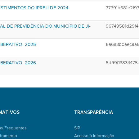
STIMENTOS DO IPREJI DE 2024
77391b681e2f9
L DE PREVIDÊNCIA DO MUNICÍPIO DE JI-
96749581d29f4
BERATIVO- 2025
6a6a3b0aec8a
BERATIVO- 2026
5d99f13834475
MATIVOS
TRANSPARÊNCIA
as Frequentes
SIP
tramento
Acesso à Informação