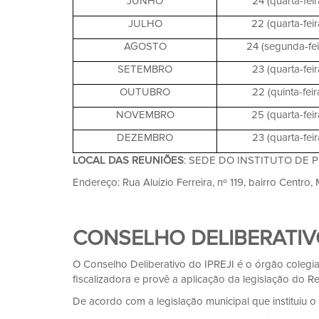
JUNHO
24 (quarta-feir
JULHO
22 (quarta-feir
AGOSTO
24 (segunda-fei
SETEMBRO
23 (quarta-feir
OUTUBRO
22 (quinta-feir
NOVEMBRO
25 (quarta-feir
DEZEMBRO
23 (quarta-feir
LOCAL DAS REUNIÕES
: SEDE DO INSTITUTO DE 
Endereço: Rua Aluizio Ferreira, nº 119, bairro Centro,
CONSELHO DELIBERATI
O Conselho Deliberativo do IPREJI é o órgão colegiad
fiscalizadora e provê a aplicação da legislação do R
De acordo com a legislação municipal que instituiu 