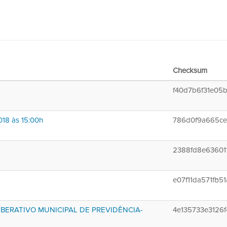
Checksum
f40d7b6f31e05
18 às 15:00h
786d0f9a665ce
2388fd8e63601
e07f11da571fb
BERATIVO MUNICIPAL DE PREVIDÊNCIA-
4e135733e3126